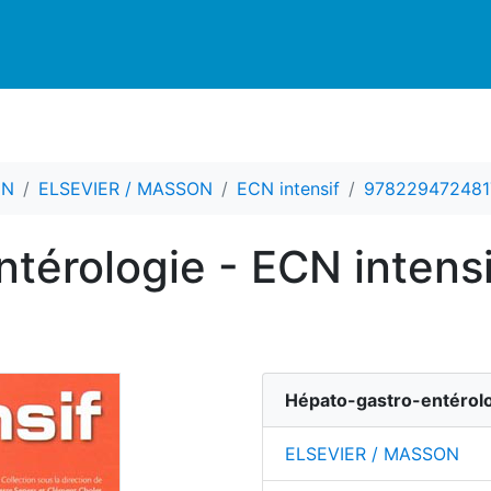
CN
ELSEVIER / MASSON
ECN intensif
978229472481
térologie - ECN intensi
Hépato-gastro-entérol
ELSEVIER / MASSON