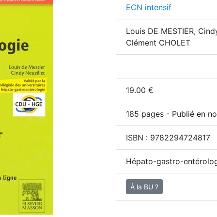
ECN intensif
Louis DE MESTIER, Cind
Clément CHOLET
19.00
€
185
pages - Publié en no
ISBN :
9782294724817
Hépato-gastro-entérologi
À la BU ?