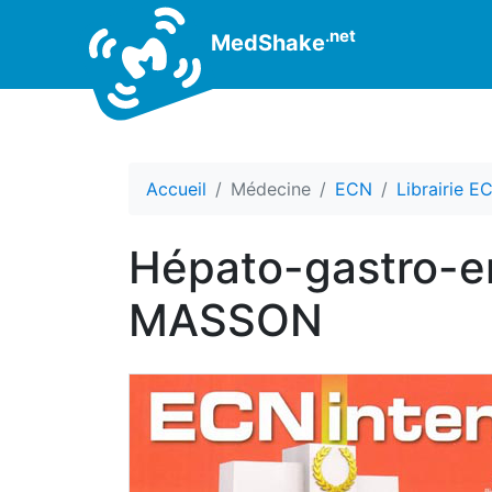
.net
MedShake
Accueil
Médecine
ECN
Librairie E
Hépato-gastro-en
MASSON