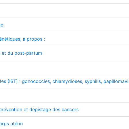
me
nétiques, à propos :
e et du post-partum
les (IST) : gonococcies, chlamydioses, syphilis, papillomavi
 prévention et dépistage des cancers
orps utérin