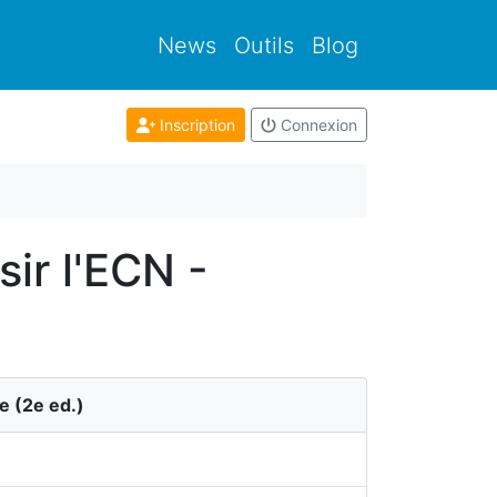
News
Outils
Blog
Inscription
Connexion
ir l'ECN -
ue
(
2
e ed.)