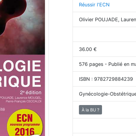
Réussir l'ECN
Olivier POUJADE, Laure
36.00
€
576
pages - Publié en m
ISBN :
9782729884239
Gynécologie-Obstétriqu
À la BU ?