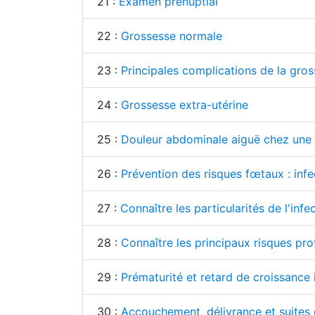
21 :
Examen prénuptial
22 :
Grossesse normale
23 :
Principales complications de la gro
24 :
Grossesse extra-utérine
25 :
Douleur abdominale aiguë chez une
26 :
Prévention des risques fœtaux : infe
27 :
Connaître les particularités de l'inf
28 :
Connaître les principaux risques prof
29 :
Prématurité et retard de croissance i
30 :
Accouchement, délivrance et suites