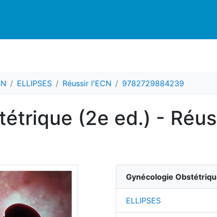
CN
ELLIPSES
Réussir l'ECN
9782729884239
trique (2e ed.) - Réuss
Gynécologie Obstétriq
ELLIPSES