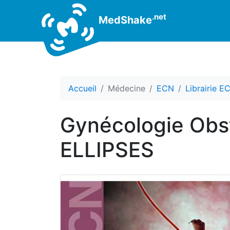
.net
MedShake
Accueil
Médecine
ECN
Librairie E
Gynécologie Obsté
ELLIPSES