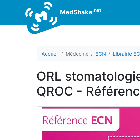
.net
MedShake
Accueil
Médecine
ECN
Librairie E
ORL stomatologie
QROC - Référenc