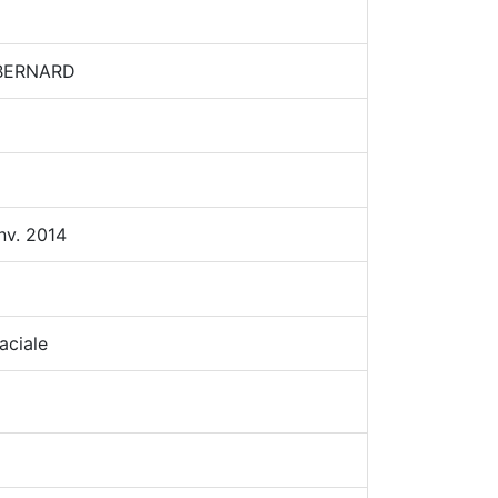
 BERNARD
nv. 2014
aciale