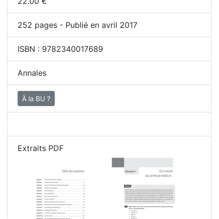
22.00
€
252
pages - Publié en avril 2017
ISBN :
9782340017689
Annales
À la BU ?
Extraits PDF