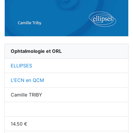
Ophtalmologie et ORL
ELLIPSES
L'ECN en QCM
Camille TRIBY
14.50
€