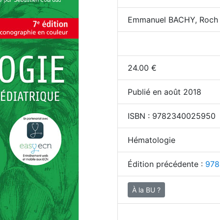
Emmanuel BACHY, Roch
24.00
€
Publié en août 2018
ISBN :
9782340025950
Hématologie
Édition précédente :
978
À la BU ?