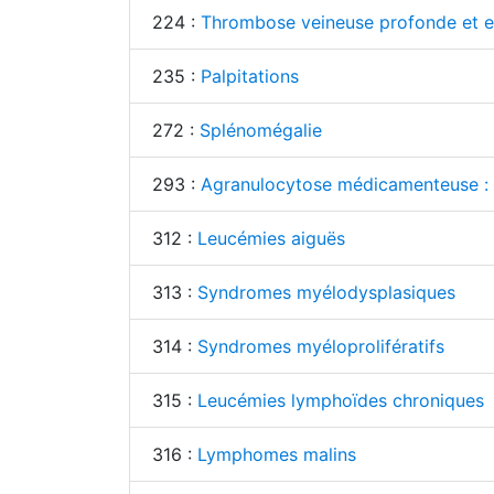
224 :
Thrombose veineuse profonde et e
235 :
Palpitations
272 :
Splénomégalie
293 :
Agranulocytose médicamenteuse : c
312 :
Leucémies aiguës
313 :
Syndromes myélodysplasiques
314 :
Syndromes myéloprolifératifs
315 :
Leucémies lymphoïdes chroniques
316 :
Lymphomes malins