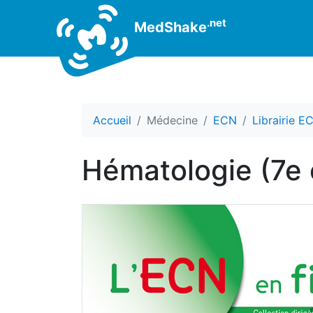
.net
MedShake
Accueil
Médecine
ECN
Librairie E
Hématologie (7e 