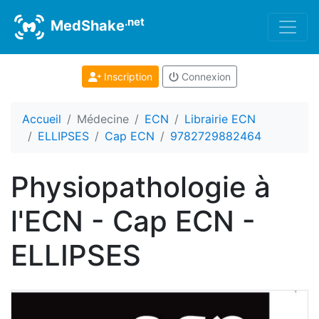
.net
MedShake
Inscription
Connexion
Accueil
Médecine
ECN
Librairie ECN
ELLIPSES
Cap ECN
9782729882464
Physiopathologie à
l'ECN - Cap ECN -
ELLIPSES