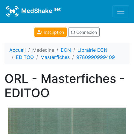
.net
MedShake
Inscription
Connexion
Accueil
Médecine
ECN
Librairie ECN
EDITOO
Masterfiches
9780990999409
ORL - Masterfiches -
EDITOO