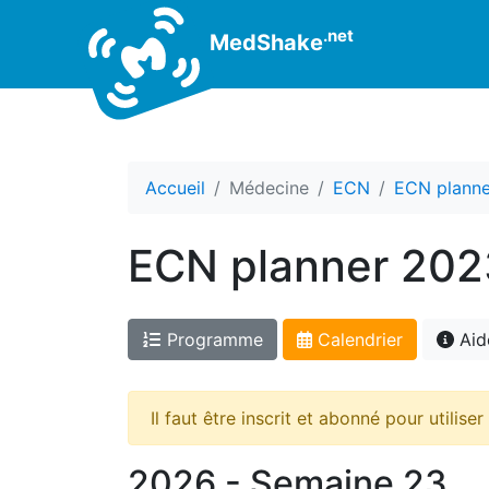
.net
MedShake
Accueil
Médecine
ECN
ECN plann
ECN planner 2023
Programme
Calendrier
Aid
Il faut être inscrit et abonné pour utiliser
2026 - Semaine 23