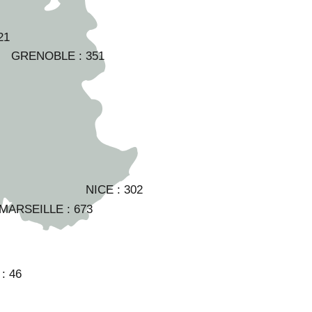
21
GRENOBLE :
351
NICE :
302
-MARSEILLE :
673
 :
46