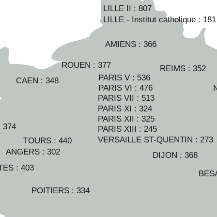
LILLE II :
807
LILLE - Institut catholique :
181
AMIENS :
366
ROUEN :
377
REIMS :
352
PARIS V :
536
CAEN :
348
PARIS VI :
476
PARIS VII :
513
PARIS XI :
324
PARIS XII :
325
:
374
PARIS XIII :
245
VERSAILLE ST-QUENTIN :
273
TOURS :
440
ANGERS :
302
DIJON :
368
TES :
403
BES
POITIERS :
334