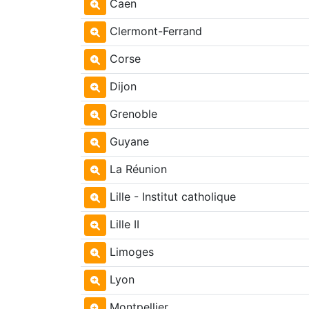
Caen
Clermont-Ferrand
Corse
Dijon
Grenoble
Guyane
La Réunion
Lille - Institut catholique
Lille II
Limoges
Lyon
Montpellier