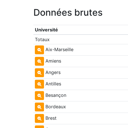
Données brutes
Université
Totaux
Aix-Marseille
Amiens
Angers
Antilles
Besançon
Bordeaux
Brest