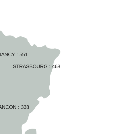
NANCY :
551
STRASBOURG :
468
ANCON :
338