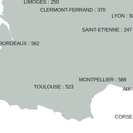
LIMOGES :
250
CLERMONT-FERRAND :
370
LYON :
9
SAINT-ETIENNE :
247
BORDEAUX :
562
MONTPELLIER :
588
TOULOUSE :
523
AIX
CORSE