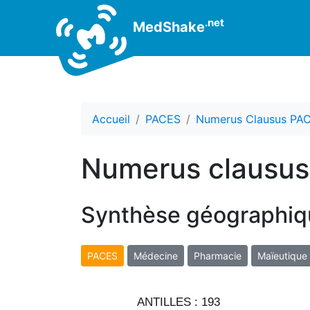
.net
MedShake
Accueil
PACES
Numerus Clausus PA
Numerus clausu
Synthèse géographiq
PACES
Médecine
Pharmacie
Maïeutique
ANTILLES :
193