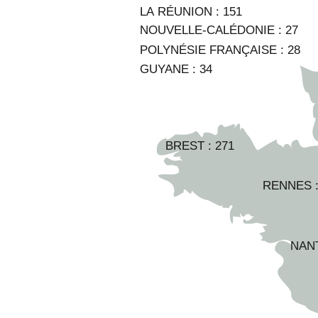
LA RÉUNION :
151
NOUVELLE-CALÉDONIE :
27
POLYNÉSIE FRANÇAISE :
28
GUYANE :
34
BREST :
271
RENNES 
NAN