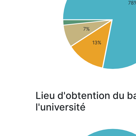
78
7%
13%
Lieu d'obtention du b
l'université