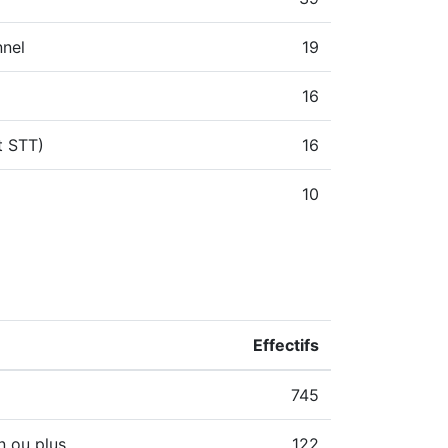
nnel
19
16
t STT)
16
10
Effectifs
745
n ou plus
122