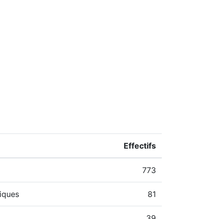
Effectifs
773
iques
81
39