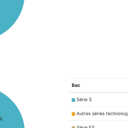
Bac
Série S
Autres séries technolog
%
Série ES