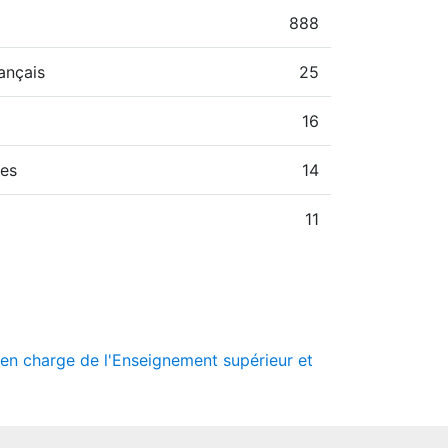
888
ançais
25
16
hes
14
11
e en charge de l'Enseignement supérieur et