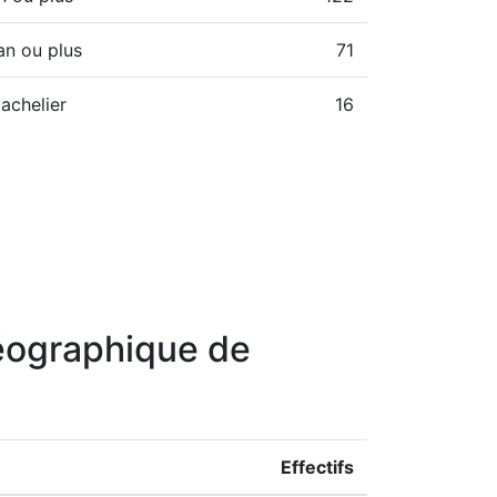
an ou plus
71
achelier
16
géographique de
Effectifs