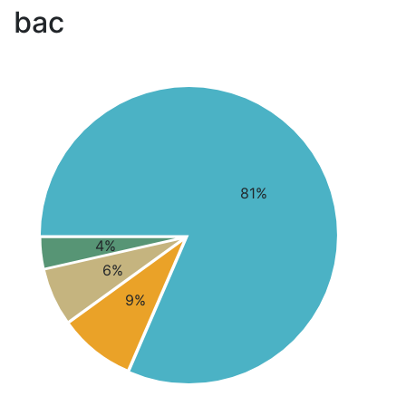
bac
81%
4%
6%
9%