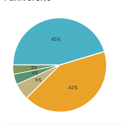
45%
3%
4%
6%
42%