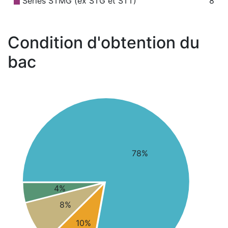
Séries STMG (ex STG et STT)
8
Condition d'obtention du
bac
78%
4%
8%
10%