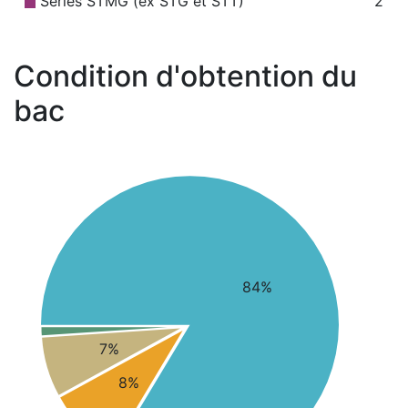
Séries STMG (ex STG et STT)
2
Condition d'obtention du
bac
84%
7%
8%