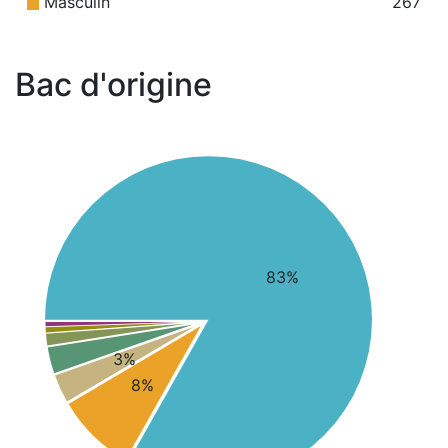
Masculin
267
Bac d'origine
83%
3%
8%