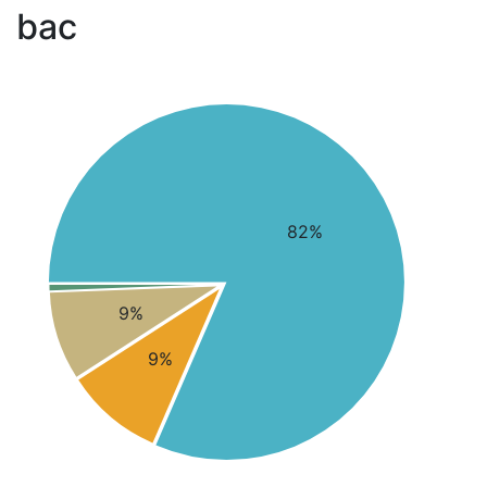
bac
82%
9%
9%