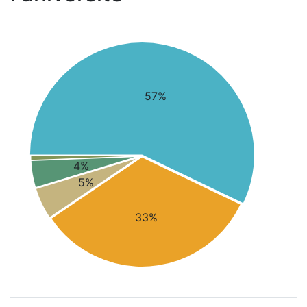
57%
4%
5%
33%