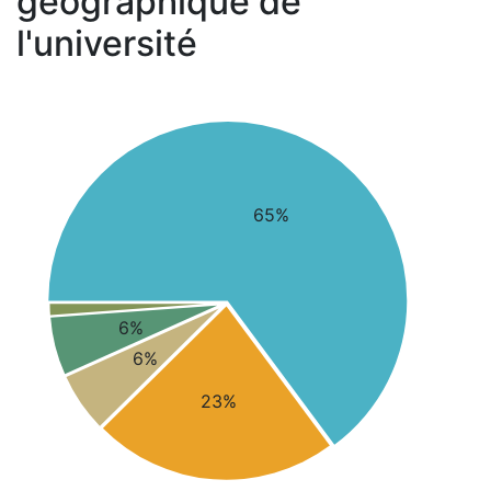
géographique de
l'université
65%
6%
6%
23%