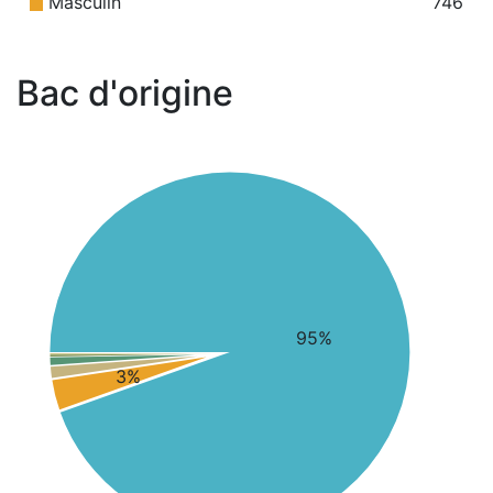
Masculin
746
Bac d'origine
95%
3%