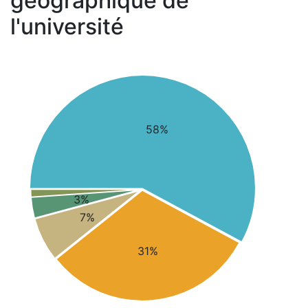
géographique de
l'université
58%
3%
7%
31%