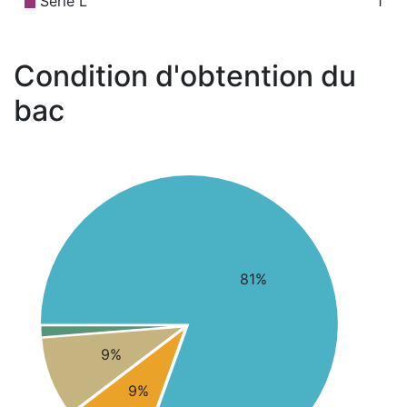
Série L
1
Condition d'obtention du
bac
81%
9%
9%