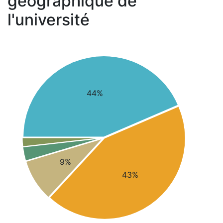
géographique de
l'université
44%
9%
43%