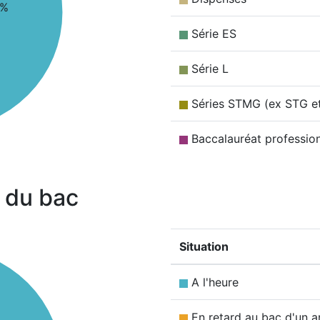
7%
Série ES
Série L
Séries STMG (ex STG e
Baccalauréat professio
 du bac
Situation
A l'heure
En retard au bac d'un a