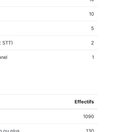
10
5
t STT)
2
nnel
1
Effectifs
1090
n ou plus
130