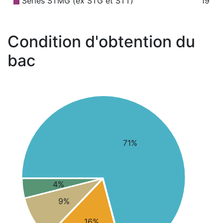
Séries STMG (ex STG et STT)
19
Condition d'obtention du
bac
71%
4%
9%
16%