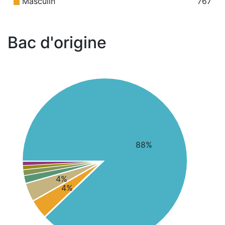
Masculin
767
Bac d'origine
88%
4%
4%