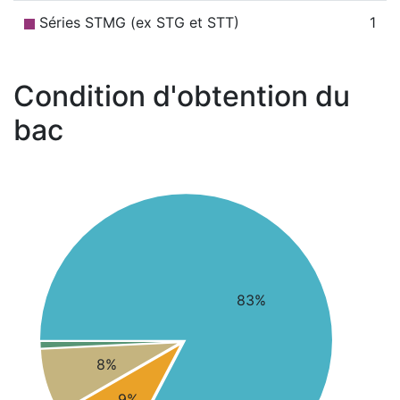
Séries STMG (ex STG et STT)
1
Condition d'obtention du
bac
83%
8%
9%