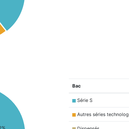
Bac
Série S
Autres séries technolog
2%
Dispensés