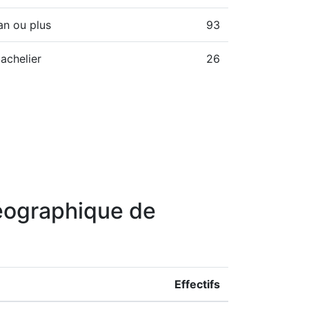
an ou plus
93
achelier
26
géographique de
Effectifs