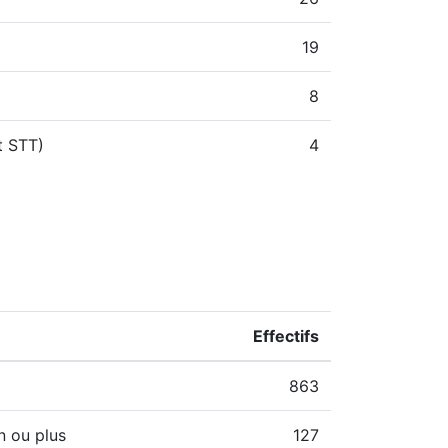
19
8
t STT)
4
Effectifs
863
n ou plus
127