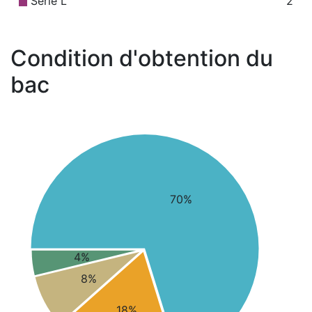
Série L
2
Condition d'obtention du
bac
70%
4%
8%
18%