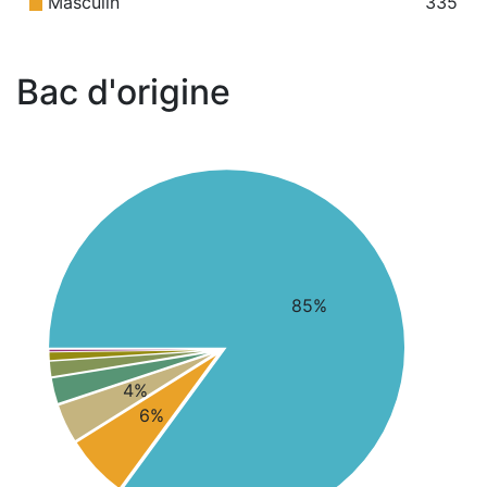
Masculin
335
Bac d'origine
85%
4%
6%