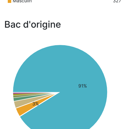
Masculin
327
Bac d'origine
91%
3%