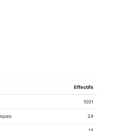
Effectifs
1001
iques
24
13