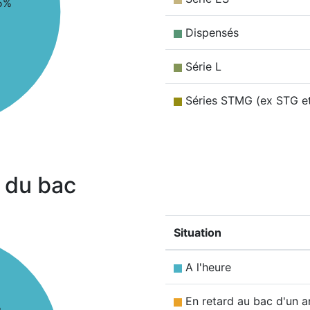
5%
Dispensés
Série L
Séries STMG (ex STG e
 du bac
Situation
A l'heure
En retard au bac d'un a
%