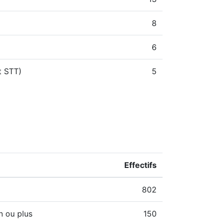
8
6
t STT)
5
Effectifs
802
n ou plus
150