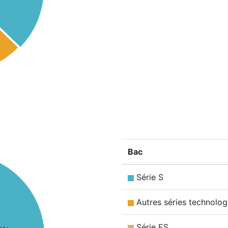
Bac
Série S
Autres séries technolog
Série ES