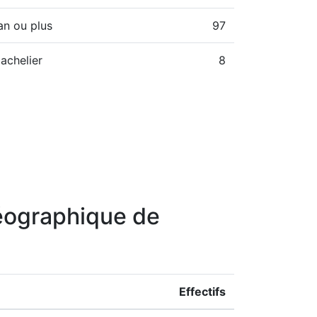
an ou plus
97
achelier
8
géographique de
Effectifs