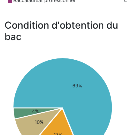
Baccalauréat professionnel
4
Condition d'obtention du
bac
69%
4%
10%
17%