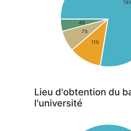
78
4%
7%
11%
Lieu d'obtention du b
l'université