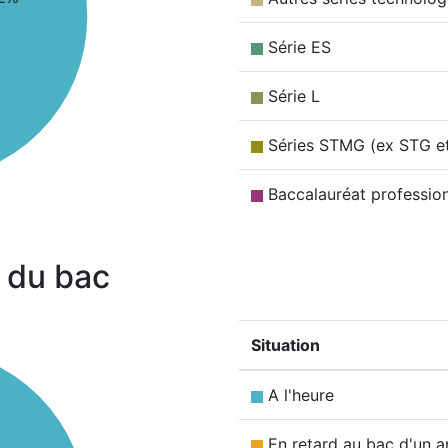
Série ES
Série L
Séries STMG (ex STG e
Baccalauréat professio
 du bac
Situation
A l'heure
En retard au bac d'un a