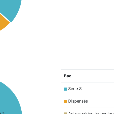
Bac
Série S
Dispensés
2%
Autres séries technolog