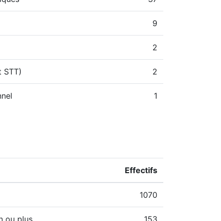
9
2
t STT)
2
nnel
1
Effectifs
1070
n ou plus
153