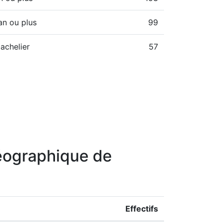
an ou plus
99
achelier
57
géographique de
Effectifs