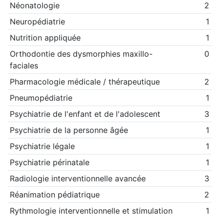
Néonatologie
2
Neuropédiatrie
1
Nutrition appliquée
1
Orthodontie des dysmorphies maxillo-
0
faciales
Pharmacologie médicale / thérapeutique
2
Pneumopédiatrie
1
Psychiatrie de l'enfant et de l'adolescent
3
Psychiatrie de la personne âgée
1
Psychiatrie légale
1
Psychiatrie périnatale
1
Radiologie interventionnelle avancée
3
Réanimation pédiatrique
2
Rythmologie interventionnelle et stimulation
1