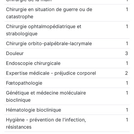
Chirurgie en situation de guerre ou de
1
catastrophe
Chirurgie ophtalmopédiatrique et
1
strabologique
Chirurgie orbito-palpébrale-lacrymale
1
Douleur
3
Endoscopie chirurgicale
1
Expertise médicale - préjudice corporel
2
Fœtopathologie
1
Génétique et médecine moléculaire
1
bioclinique
Hématologie bioclinique
1
Hygiène - prévention de l'infection,
1
résistances