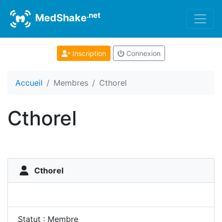
.net
MedShake
Inscription
Connexion
Accueil
Membres
Cthorel
Cthorel
Cthorel
Statut : Membre