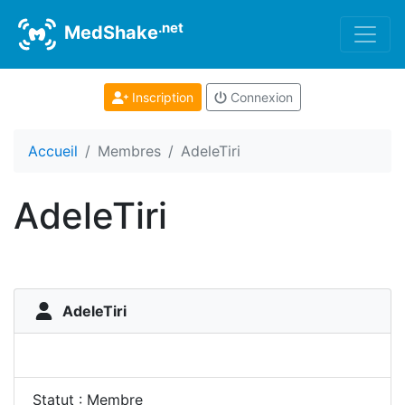
.net
MedShake
Inscription
Connexion
Accueil
Membres
AdeleTiri
AdeleTiri
AdeleTiri
Statut : Membre