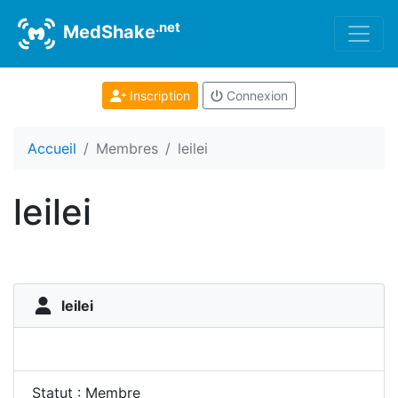
.net
MedShake
Inscription
Connexion
Accueil
Membres
leilei
leilei
leilei
Statut : Membre