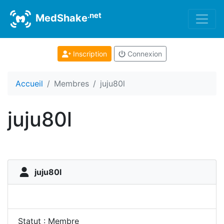
.net
MedShake
Inscription
Connexion
Accueil
Membres
juju80l
juju80l
juju80l
Statut : Membre