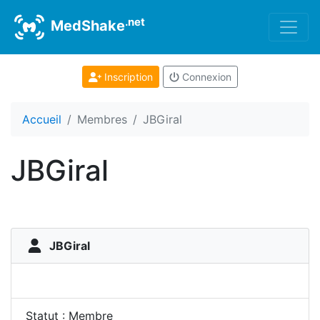
.net
MedShake
Inscription
Connexion
Accueil
Membres
JBGiral
JBGiral
JBGiral
Statut : Membre