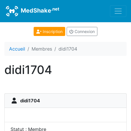
.net
MedShake
Inscription
Connexion
Accueil
Membres
didi1704
didi1704
didi1704
Statut : Membre