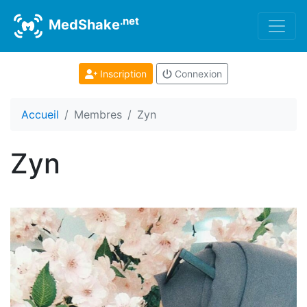
.net
MedShake
Inscription
Connexion
Accueil
Membres
Zyn
Zyn