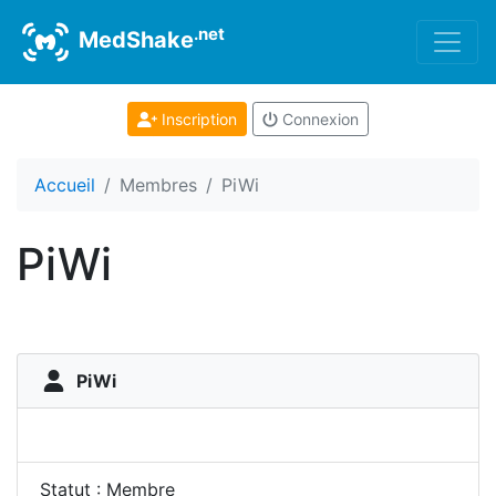
.net
MedShake
Inscription
Connexion
Accueil
Membres
PiWi
PiWi
PiWi
Statut : Membre