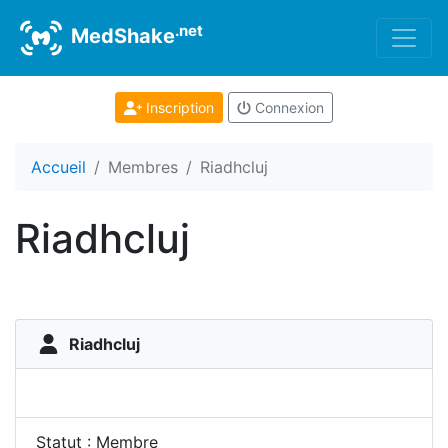
.net
MedShake
Inscription
Connexion
Accueil
Membres
Riadhcluj
Riadhcluj
Riadhcluj
Statut : Membre