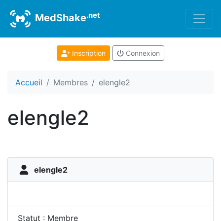
.net
MedShake
Inscription
Connexion
Accueil
Membres
elengle2
elengle2
elengle2
Statut : Membre