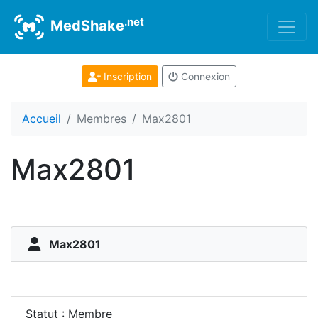
.net
MedShake
Inscription
Connexion
Accueil
Membres
Max2801
Max2801
Max2801
Statut : Membre