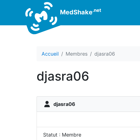
.net
MedShake
Accueil
Membres
djasra06
djasra06
djasra06
Statut : Membre