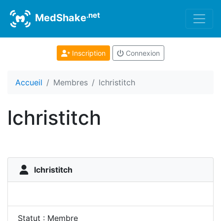
.net
MedShake
Inscription
Connexion
Accueil
Membres
lchristitch
lchristitch
lchristitch
Statut : Membre