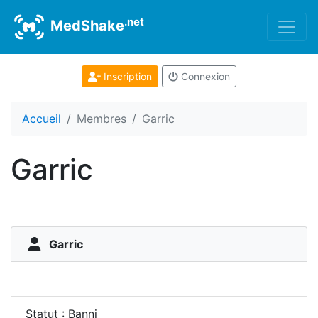
.net
MedShake
Inscription
Connexion
Accueil
Membres
Garric
Garric
Garric
Statut : Banni