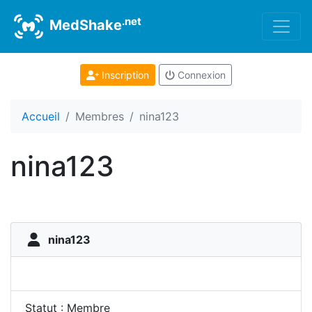
.net
MedShake
Inscription
Connexion
Accueil
Membres
nina123
nina123
nina123
Statut : Membre