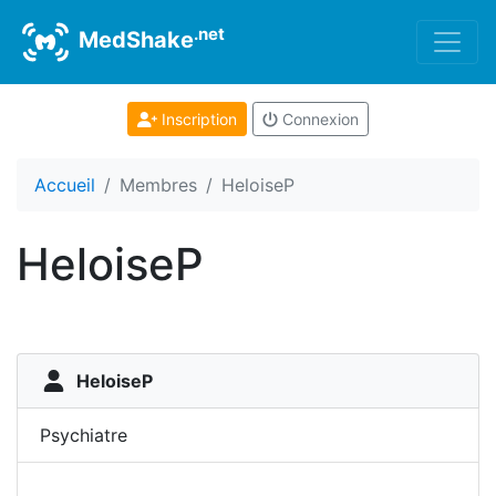
.net
MedShake
Inscription
Connexion
Accueil
Membres
HeloiseP
HeloiseP
HeloiseP
Psychiatre