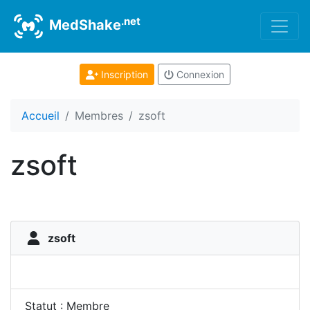
.net
MedShake
Inscription
Connexion
Accueil
Membres
zsoft
zsoft
zsoft
Statut : Membre