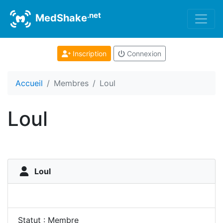
.net
MedShake
Inscription
Connexion
Accueil
Membres
Loul
Loul
Loul
Statut : Membre