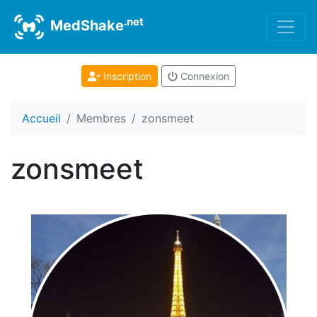
.net
MedShake
Inscription
Connexion
Accueil
Membres
zonsmeet
zonsmeet