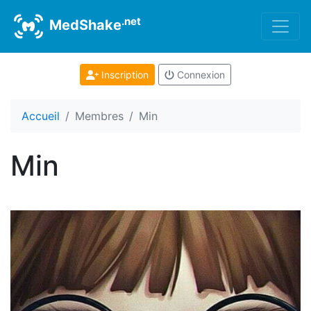
.net
MedShake
Inscription
Connexion
Accueil
Membres
Min
Min